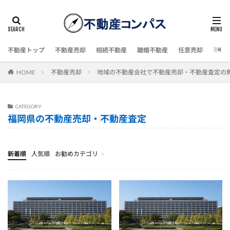
不動産トップ
不動産売却
相続不動産
離婚不動産
任意売却
不動
HOME
不動産売却
地域の不動産会社で不動産売却・不動産査定の
CATEGORY
福岡県の不動産売却・不動産査定
新着順
人気順
お勧めカテゴリ
不動産売却
地域の不動産会社で不動産売却・不動産査定の無料相談
相続不動産
離婚・財産分与
任意売却
不動産投資
不動産住宅情報
不動産関連情報