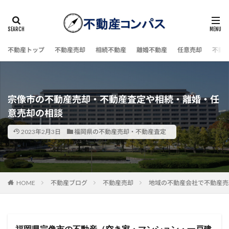
不動産トップ
不動産売却
相続不動産
離婚不動産
任意売却
不動
宗像市の不動産売却・不動産査定や相続・離婚・任
意売却の相談
2023年2月3日
福岡県の不動産売却・不動産査定
HOME
不動産ブログ
不動産売却
地域の不動産会社で不動産売