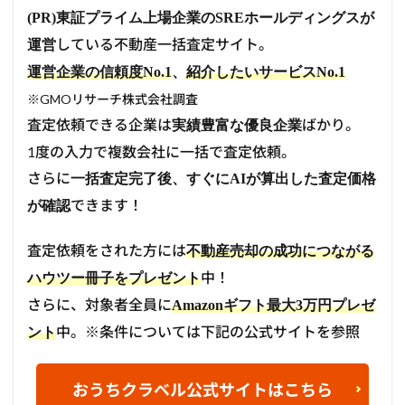
(PR)東証プライム上場企業のSREホールディングスが
している不動産一括査定サイト。
運営
運営企業の信頼度No.1
、
紹介したいサービスNo.1
※GMOリサーチ株式会社調査
査定依頼できる企業は
ばかり。
実績豊富な優良企業
1度の入力で複数会社に一括で査定依頼。
さらに
一括査定完了後、すぐにAIが算出した査定価格
できます！
が確認
査定依頼をされた方には
不動産売却の成功につながる
中！
ハウツー冊子をプレゼント
さらに、対象者全員に
Amazonギフト最大3万円プレゼ
中。※条件については下記の公式サイトを参照
ント
おうちクラベル公式サイトはこちら