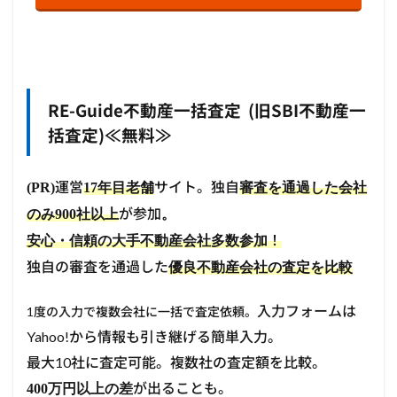
RE-Guide不動産一括査定 (旧SBI不動産一
括査定)≪無料≫
運営
サイト。独自
(PR)
17年目老舗
審査を通過した会社
が参加
のみ900社以上
。
！
安心・信頼の大手不動産会社多数参加
独自の審査を通過した
優良不動産会社の査定を比較
入力フォームは
1度の入力で複数会社に一括で査定依頼。
Yahoo!から情報も引き継げる簡単入力。
最大10社に査定可能。複数社の査定額を比較。
が出ることも。
400万円以上の差