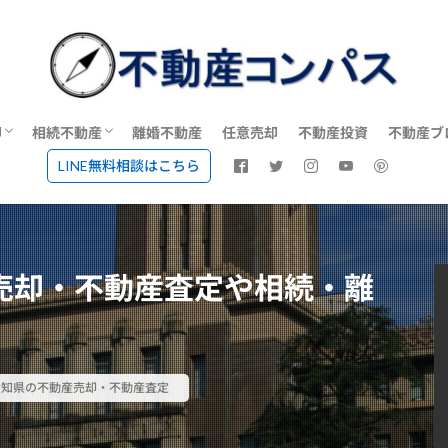
却
相続不動産
離婚不動産
任意売却
不動産投資
不動産ブ
LINE無料相談はこちら
動産会社で不動産売却・不動産査定
相続不動産に強い不動産会社一覧
空き家売却に強い不動産会社一覧
談
売却・不動産査定や相続・離
愛知県の不動産売却・不動産査定