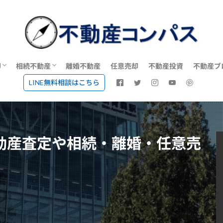
却
相続不動産
離婚不動産
任意売却
不動産投資
不動産ブ
LINE無料相談はこちら
動産会社で不動産売却・不動産査定
相続不動産に強い不動産会社一覧
空き家売却に強い不動産会社一覧
談
動産査定や相続・離婚・任意売