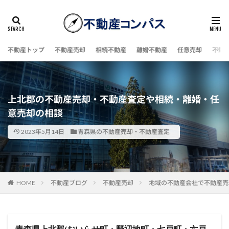
不動産トップ
不動産売却
相続不動産
離婚不動産
任意売却
不動
上北郡の不動産売却・不動産査定や相続・離婚・任
意売却の相談
2023年5月14日
青森県の不動産売却・不動産査定
HOME
不動産ブログ
不動産売却
地域の不動産会社で不動産売