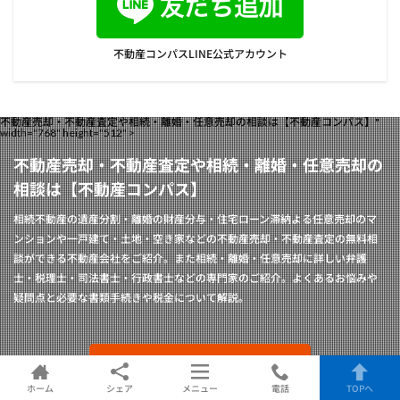
不動産コンパスLINE公式アカウント
不動産売却・不動産査定や相続・離婚・任意売却の相談は【不動産コンパス】"
width="768" height="512" >
不動産売却・不動産査定や相続・離婚・任意売却の
相談は【不動産コンパス】
相続不動産の遺産分割・離婚の財産分与・住宅ローン滞納よる任意売却のマ
ンションや一戸建て・土地・空き家などの不動産売却・不動産査定の無料相
談ができる不動産会社をご紹介。また相続・離婚・任意売却に詳しい弁護
士・税理士・司法書士・行政書士などの専門家のご紹介。よくあるお悩みや
疑問点と必要な書類手続きや税金について解説。
不動産売却の無料査定比較
ホーム
シェア
メニュー
電話
TOPへ