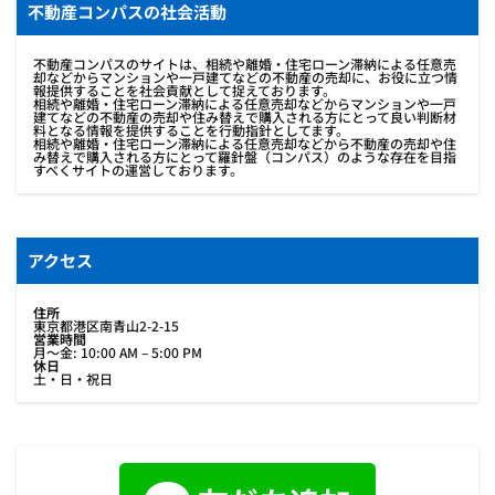
不動産コンパスの社会活動
不動産コンパスのサイトは、相続や離婚・住宅ローン滞納による任意売
却などからマンションや一戸建てなどの不動産の売却に、お役に立つ情
報提供することを社会貢献として捉えております。
相続や離婚・住宅ローン滞納による任意売却などからマンションや一戸
建てなどの不動産の売却や住み替えで購入される方にとって良い判断材
料となる情報を提供することを行動指針としてます。
相続や離婚・住宅ローン滞納による任意売却などから不動産の売却や住
み替えで購入される方にとって羅針盤（コンパス）のような存在を目指
すべくサイトの運営しております。
アクセス
住所
東京都港区南青山2-2-15
営業時間
月〜金: 10:00 AM – 5:00 PM
休日
土・日・祝日