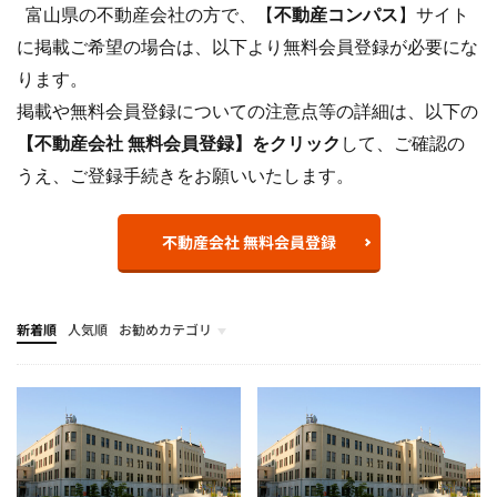
富山県の不動産会社の方で、【
不動産コンパス
】サイト
に掲載ご希望の場合は、以下より無料会員登録が必要にな
ります。
掲載や無料会員登録についての注意点等の詳細は、以下の
【不動産会社 無料会員登録】をクリック
して、ご確認の
うえ、ご登録手続きをお願いいたします。
不動産会社 無料会員登録
新着順
人気順
お勧めカテゴリ
不動産売却
地域の不動産会社で不動産売却・不動産査定の無料相談
相続不動産
離婚・財産分与
任意売却
不動産投資
不動産住宅情報
不動産関連情報