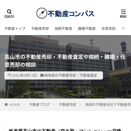
不動産トップ
不動産売却
相続不動産
離婚不動産
任意売却
不動
高山市の不動産売却・不動産査定や相続・離婚・任
意売却の相談
2023年8月31日
岐阜県の不動産売却・不動産査定
HOME
不動産ブログ
不動産売却
地域の不動産会社で不動産売