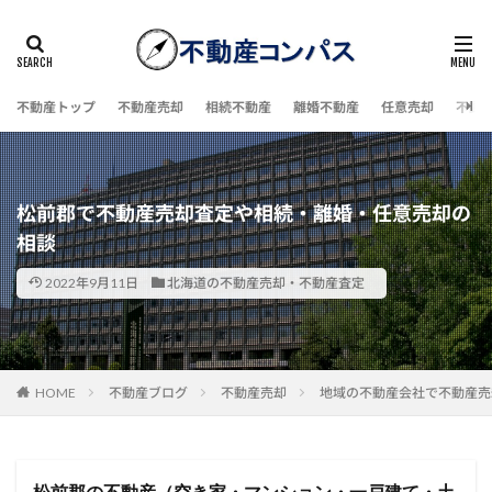
不動産トップ
不動産売却
相続不動産
離婚不動産
任意売却
不動
松前郡で不動産売却査定や相続・離婚・任意売却の
相談
2022年9月11日
北海道の不動産売却・不動産査定
HOME
不動産ブログ
不動産売却
地域の不動産会社で不動産売