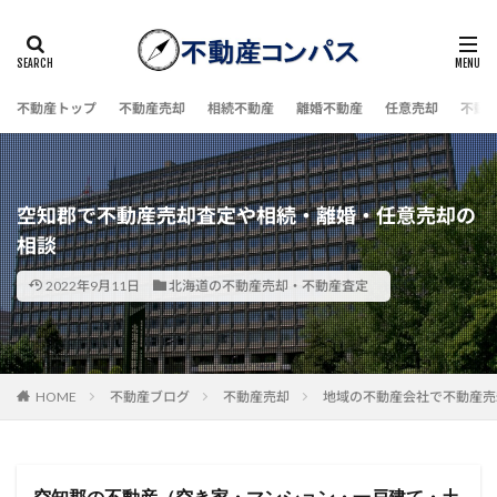
不動産トップ
不動産売却
相続不動産
離婚不動産
任意売却
不動
空知郡で不動産売却査定や相続・離婚・任意売却の
相談
2022年9月11日
北海道の不動産売却・不動産査定
HOME
不動産ブログ
不動産売却
地域の不動産会社で不動産売