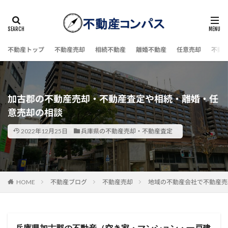
不動産トップ
不動産売却
相続不動産
離婚不動産
任意売却
不動
加古郡の不動産売却・不動産査定や相続・離婚・任
意売却の相談
2022年12月25日
兵庫県の不動産売却・不動産査定
HOME
不動産ブログ
不動産売却
地域の不動産会社で不動産売