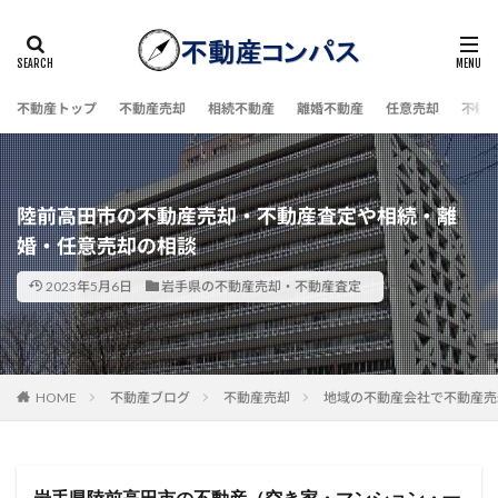
不動産トップ
不動産売却
相続不動産
離婚不動産
任意売却
不動
陸前高田市の不動産売却・不動産査定や相続・離
婚・任意売却の相談
2023年5月6日
岩手県の不動産売却・不動産査定
HOME
不動産ブログ
不動産売却
地域の不動産会社で不動産売