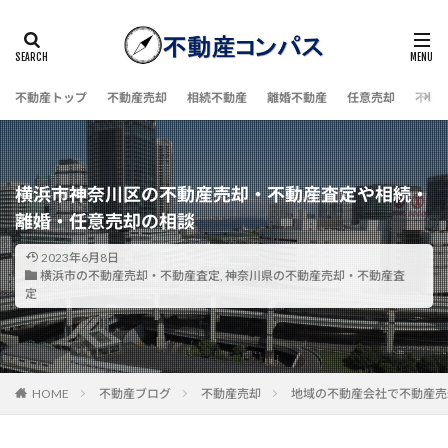
不動産トップ
不動産売却
相続不動産
離婚不動産
任意売却
不動
横浜市神奈川区の不動産売却・不動産査定や相続・
離婚・任意売却の相談
2023年6月8日
横浜市の不動産売却・不動産査定
,
神奈川県の不動産売却・不動産査
定
HOME
不動産ブログ
不動産売却
地域の不動産会社で不動産売