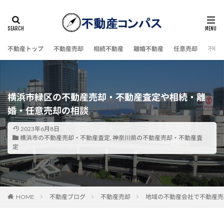
不動産トップ
不動産売却
相続不動産
離婚不動産
任意売却
不動
横浜市緑区の不動産売却・不動産査定や相続・離
婚・任意売却の相談
2023年6月8日
横浜市の不動産売却・不動産査定
,
神奈川県の不動産売却・不動産査
定
HOME
不動産ブログ
不動産売却
地域の不動産会社で不動産売