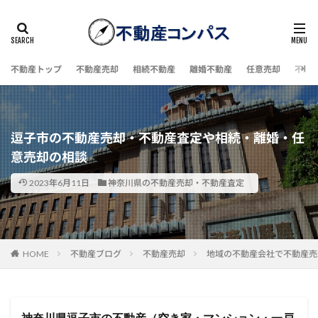
不動産トップ
不動産売却
相続不動産
離婚不動産
任意売却
不動
逗子市の不動産売却・不動産査定や相続・離婚・任
意売却の相談
2023年6月11日
神奈川県の不動産売却・不動産査定
HOME
不動産ブログ
不動産売却
地域の不動産会社で不動産売