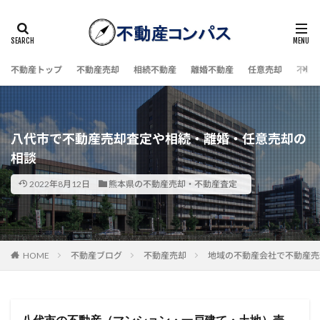
不動産トップ
不動産売却
相続不動産
離婚不動産
任意売却
不動
八代市で不動産売却査定や相続・離婚・任意売却の
相談
2022年8月12日
熊本県の不動産売却・不動産査定
HOME
不動産ブログ
不動産売却
地域の不動産会社で不動産売