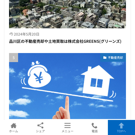
2024年5月20日
品川区の不動産売却や土地買取は株式会社GREENS(グリーンズ)
不動産売却
2025年3月23日
ホーム
シェア
メニュー
電話
TOPへ
【2025年最新】不動産一括査定サイトのおすすめ比較ランキング