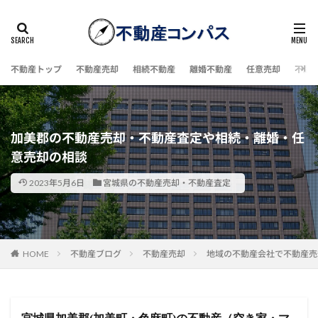
不動産トップ
不動産売却
相続不動産
離婚不動産
任意売却
不動
加美郡の不動産売却・不動産査定や相続・離婚・任
意売却の相談
2023年5月6日
宮城県の不動産売却・不動産査定
HOME
不動産ブログ
不動産売却
地域の不動産会社で不動産売