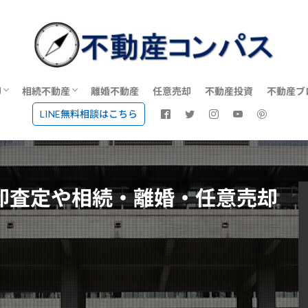
却
相続不動産
離婚不動産
任意売却
不動産投資
不動産ブ
LINE無料相談はこちら
動産会社で不動産売却・不動産査定
相続不動産に強い不動産会社一覧
空き家売却に強い不動産会社一覧
談
却査定や相続・離婚・任意売却