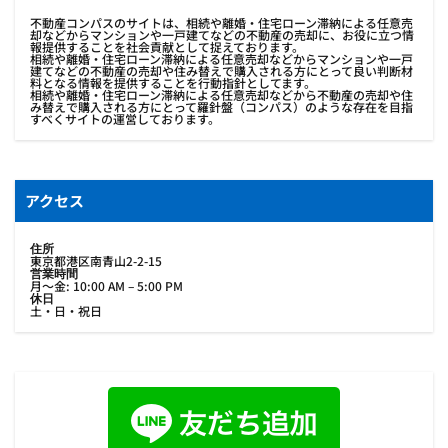
不動産コンパスのサイトは、相続や離婚・住宅ローン滞納による任意売
却などからマンションや一戸建てなどの不動産の売却に、お役に立つ情
報提供することを社会貢献として捉えております。
相続や離婚・住宅ローン滞納による任意売却などからマンションや一戸
建てなどの不動産の売却や住み替えで購入される方にとって良い判断材
料となる情報を提供することを行動指針としてます。
相続や離婚・住宅ローン滞納による任意売却などから不動産の売却や住
み替えで購入される方にとって羅針盤（コンパス）のような存在を目指
すべくサイトの運営しております。
アクセス
住所
東京都港区南青山2-2-15
営業時間
月〜金: 10:00 AM – 5:00 PM
休日
土・日・祝日