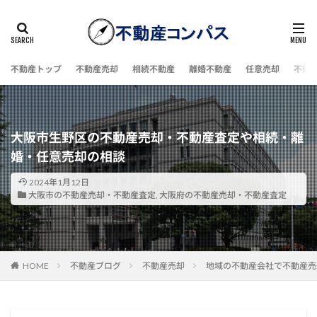
不動産トップ
不動産売却
相続不動産
離婚不動産
任意売却
不動
大阪市生野区の不動産売却・不動産査定や相続・離
婚・任意売却の相談
2024年1月12日
大阪市の不動産売却・不動産査定
,
大阪府の不動産売却・不動産査定
HOME
不動産ブログ
不動産売却
地域の不動産会社で不動産売