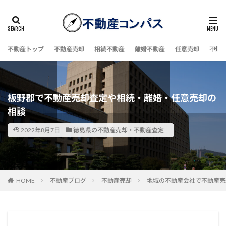
不動産トップ
不動産売却
相続不動産
離婚不動産
任意売却
不動
板野郡で不動産売却査定や相続・離婚・任意売却の
相談
2022年8月7日
徳島県の不動産売却・不動産査定
HOME
不動産ブログ
不動産売却
地域の不動産会社で不動産売