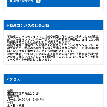
離婚・財産分与
9
不動産コンパスの社会活動
不動産コンパスのサイトは、相続や離婚・住宅ローン滞納による任意売
却などからマンションや一戸建てなどの不動産の売却に、お役に立つ情
報提供することを社会貢献として捉えております。
相続や離婚・住宅ローン滞納による任意売却などからマンションや一戸
建てなどの不動産の売却や住み替えで購入される方にとって良い判断材
料となる情報を提供することを行動指針としてます。
相続や離婚・住宅ローン滞納による任意売却などから不動産の売却や住
み替えで購入される方にとって羅針盤（コンパス）のような存在を目指
すべくサイトの運営しております。
アクセス
住所
東京都港区南青山2-2-15
営業時間
月〜金: 10:00 AM – 5:00 PM
休日
土・日・祝日