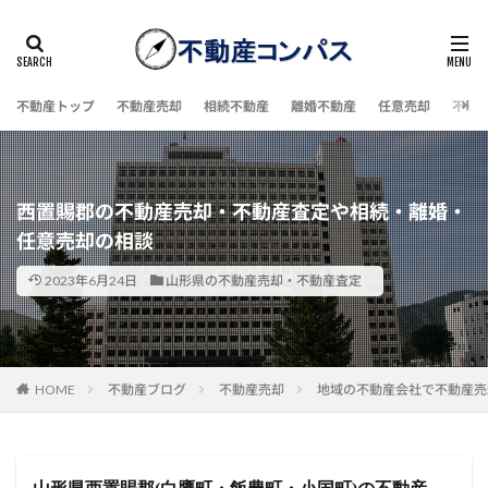
不動産トップ
不動産売却
相続不動産
離婚不動産
任意売却
不動
西置賜郡の不動産売却・不動産査定や相続・離婚・
任意売却の相談
2023年6月24日
山形県の不動産売却・不動産査定
HOME
不動産ブログ
不動産売却
地域の不動産会社で不動産売